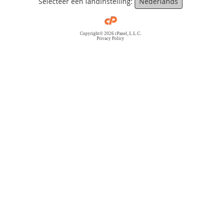
Selecteer een landinstelling:
Nederlands
Copyright© 2026 cPanel, L.L.C.
Privacy Policy